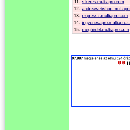
11.
sikeres.multiapro.com
12.
andreawebshop.multiapr
13.
expressz.multiapro.com
14.
ingyenesapro.multiapro.
15.
meghirdet.multiapro.com
.
97.887
megjelenés az elmúlt 24 ór
H