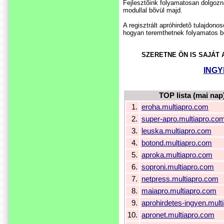
Fejlesztõink folyamatosan dolgozn
modullal bõvül majd.
A regisztrált apróhirdetõ tulajdon
hogyan teremthetnek folyamatos be
SZERETNE ÖN IS SAJÁT
INGY
TOP lista (mai nap
1.
eroha.multiapro.com
2.
super-apro.multiapro.co
3.
leuska.multiapro.com
4.
botond.multiapro.com
5.
aproka.multiapro.com
6.
soproni.multiapro.com
7.
netpress.multiapro.com
8.
maiapro.multiapro.com
9.
aprohirdetes-ingyen.mult
10.
apronet.multiapro.com