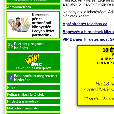
meg azt, amit keres. Legyen sz
ajánlatokról, nálunk mindenre rá
Apróhirdetések
Ne hagyja ki a lehetőséget! Ad
Keressen
ajánlatok között.
pénzt
otthonából
Apróhirdetés feladása >>
könnyedén!
Legyen üzleti
Bögészés a hirdetések közt 
partnerünk!
VIP Banner Hirdetés most
Partner program -
belépés
18 É
a 18 n
+18 NAP 
Lájkoljon és nyerjen!!!
Facebookon megosztott
hirdetések
Ha 18 n
Hírek
szolgáltatáss
Felhasználási feltételek
*
(Figyelem! A gara
Hirdetési irányelvek
Működési bemutató