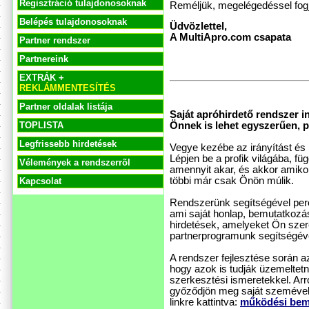
Regisztráció tulajdonosoknak
Reméljük, megelégedéssel fogj
Belépés tulajdonosoknak
Üdvözlettel,
A MultiApro.com csapata
Partner rendszer
Partnereink
EXTRÁK +
REKLÁMMENTESÍTÉS
Partner oldalak listája
Saját apróhirdető rendszer i
Önnek is lehet egyszerűen, pe
TOPLISTA
Legfrissebb hirdetések
Vegye kezébe az irányítást és h
Lépjen be a profik világába, f
Vélemények a rendszerrõl
amennyit akar, és akkor amikor
többi már csak Önön múlik.
Kapcsolat
Rendszerünk segítségével perce
ami saját honlap, bemutatkozás
hirdetések, amelyeket Ön szer
partnerprogramunk segítségével
A rendszer fejlesztése során 
hogy azok is tudják üzemeltet
szerkesztési ismeretekkel. Ar
győződjön meg saját szemével
linkre kattintva:
működési bem