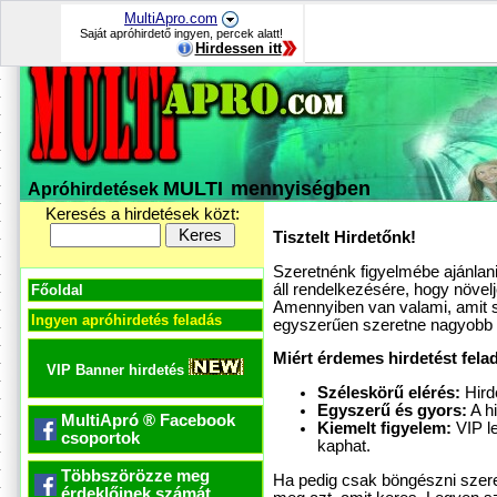
MultiApro.com
Saját apróhirdető ingyen, percek alatt!
Hirdessen itt
MULTI
mennyiségben
Apróhirdetések
Keresés a hirdetések közt:
Tisztelt Hirdetőnk!
Szeretnénk figyelmébe ajánlani
áll rendelkezésére, hogy növel
Főoldal
Amennyiben van valami, amit sz
Ingyen apróhirdetés feladás
egyszerűen szeretne nagyobb k
Miért érdemes hirdetést fela
VIP Banner hirdetés
Széleskörű elérés:
Hird
Egyszerű és gyors:
A hi
MultiApró ® Facebook
Kiemelt figyelem:
VIP l
csoportok
kaphat.
Többszörözze meg
Ha pedig csak böngészni szeret
érdeklőinek számát.