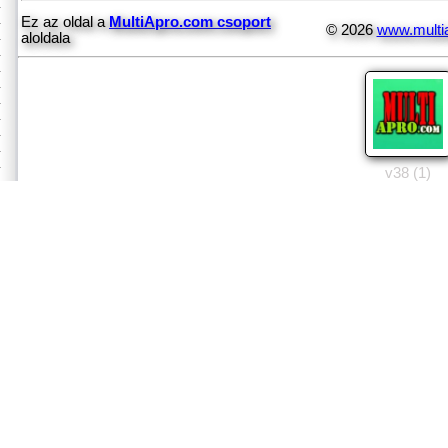
Ez az oldal a
MultiApro.com csoport
© 2026
www.multi
aloldala
v38 (1)