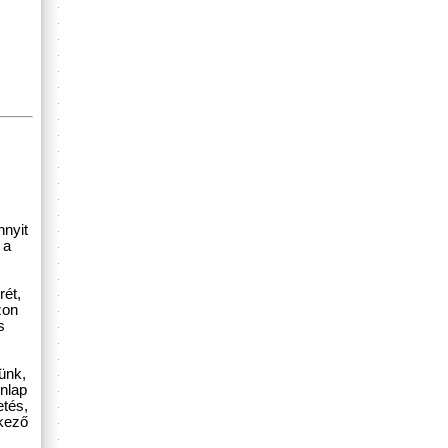
nnyit
 a
rét,
zon
s
ünk,
nlap
etés,
kező