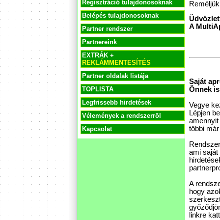
Regisztráció tulajdonosoknak
Reméljük,
Belépés tulajdonosoknak
Üdvözlett
A MultiA
Partner rendszer
Partnereink
EXTRÁK +
REKLÁMMENTESÍTÉS
Partner oldalak listája
Saját ap
Önnek is 
TOPLISTA
Legfrissebb hirdetések
Vegye kez
Lépjen be
Vélemények a rendszerrõl
amennyit 
többi már
Kapcsolat
Rendszerü
ami saját
hirdetése
partnerpr
A rendsze
hogy azok
szerkeszt
győződjön
linkre kat