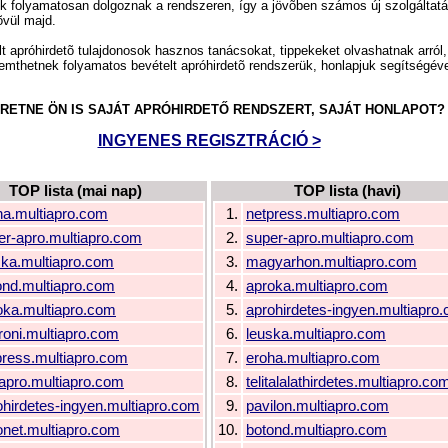
nk folyamatosan dolgoznak a rendszeren, így a jövõben számos új szolgáltatá
õvül majd.
ált apróhirdetõ tulajdonosok hasznos tanácsokat, tippekeket olvashatnak arról,
emthetnek folyamatos bevételt apróhirdetõ rendszerük, honlapjuk segítségéve
RETNE ÖN IS SAJÁT APRÓHIRDETŐ RENDSZERT, SAJÁT HONLAPOT?
INGYENES REGISZTRÁCIÓ >
TOP lista (mai nap)
TOP lista (havi)
ha.multiapro.com
1.
netpress.multiapro.com
er-apro.multiapro.com
2.
super-apro.multiapro.com
ska.multiapro.com
3.
magyarhon.multiapro.com
ond.multiapro.com
4.
aproka.multiapro.com
oka.multiapro.com
5.
aprohirdetes-ingyen.multiapro
roni.multiapro.com
6.
leuska.multiapro.com
press.multiapro.com
7.
eroha.multiapro.com
apro.multiapro.com
8.
telitalalathirdetes.multiapro.co
ohirdetes-ingyen.multiapro.com
9.
pavilon.multiapro.com
onet.multiapro.com
10.
botond.multiapro.com