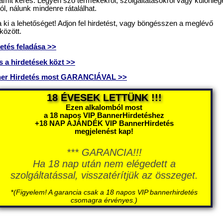
amit keres. Legyen szó termékekről, szolgáltatásokról vagy különleg
ól, nálunk mindenre rátalálhat.
 ki a lehetőséget! Adjon fel hirdetést, vagy böngésszen a meglévő
között.
etés feladása >>
 a hirdetések közt >>
ner Hirdetés most GARANCIÁVAL >>
18 ÉVESEK LETTÜNK !!!
Ezen alkalomból most
a 18 napos VIP BannerHirdetéshez
+18 NAP AJÁNDÉK VIP BannerHirdetés
megjelenést kap!
*** GARANCIA!!!
Ha 18 nap után nem elégedett a
szolgáltatással, visszatérítjük az összeget.
*
(Figyelem! A garancia csak a 18 napos VIP bannerhirdetés
csomagra érvényes.)