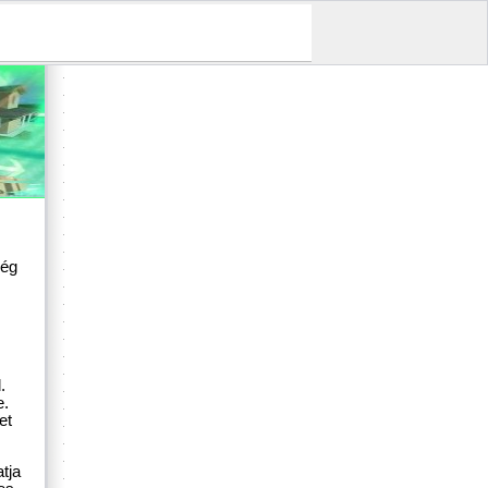
ség
.
e.
et
tja