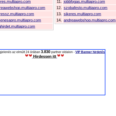
eres.multiapro.com
11.
jobbfogas.multiapro.com
reawebshop.multiapro.com
12.
szobafesto.multiapro.com
ressz.multiapro.com
13.
sikeres.multiapro.com
yenesapro.multiapro.com
14.
andreawebshop.multiapro.com
hirdet.multiapro.com
3.830
jelenés az elmúlt 24 órában
partner oldalon -
VIP Banner hirdetés
Hirdessen itt