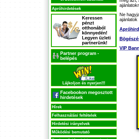
meg azt, 
ajánlatokr
Apróhirdetések
Ne hagyja
Keressen
ajánlatok 
pénzt
otthonából
Apróhird
könnyedén!
Legyen üzleti
Bögészés
partnerünk!
VIP Ban
Partner program -
belépés
Lájkoljon és nyerjen!!!
Facebookon megosztott
hirdetések
Hírek
Felhasználási feltételek
Hirdetési irányelvek
Működési bemutató