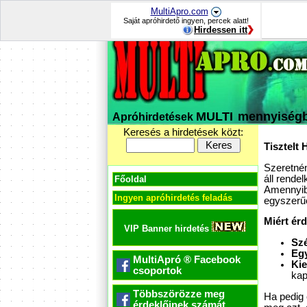
MultiApro.com
Saját apróhirdető ingyen, percek alatt!
Hirdessen itt
MULTI
mennyiség
Apróhirdetések
Keresés a hirdetések közt:
Tisztelt 
Szeretnén
áll rende
Főoldal
Amennyibe
Ingyen apróhirdetés feladás
egyszerűe
Miért ér
VIP Banner hirdetés
Szé
Egy
MultiApró ® Facebook
Kie
csoportok
kap
Többszörözze meg
Ha pedig 
érdeklőinek számát.