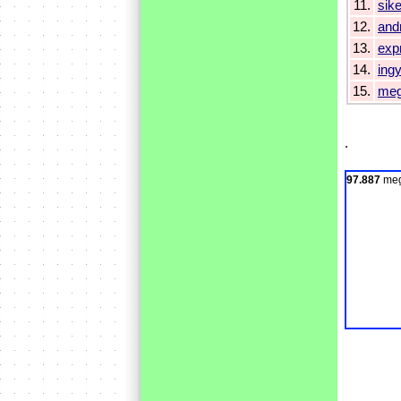
11.
sik
12.
and
13.
exp
14.
ing
15.
meg
.
97.887
meg