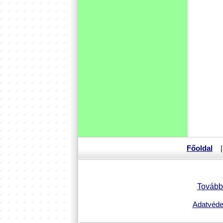
Főoldal
|
További
Adatvédel