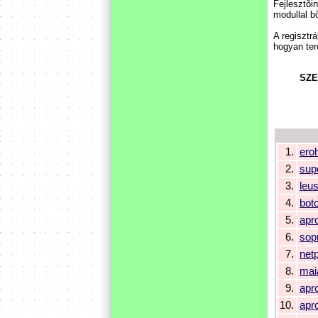
Fejlesztõi
modullal b
A regisztr
hogyan ter
SZE
1.
ero
2.
sup
3.
leu
4.
bot
5.
apr
6.
sop
7.
net
8.
mai
9.
apr
10.
apr