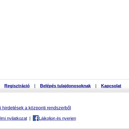
Regisztráció
|
Belépés tulajdonosoknak
|
Kapcsolat
 hirdetések a központi rendszerből
mi nyilatkozat
|
Lájkoljon és nyerjen