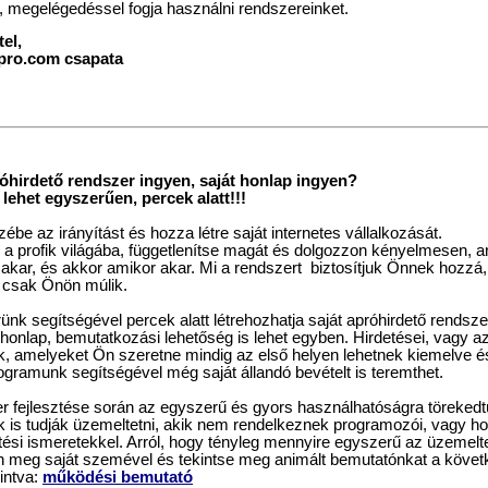
 megelégedéssel fogja használni rendszereinket.
el,
pro.com csapata
róhirdető rendszer ingyen, saját honlap ingyen?
lehet egyszerűen, percek alatt!!!
ébe az irányítást és hozza létre saját internetes vállalkozását.
 a profik világába, függetlenítse magát és dolgozzon kényelmesen, a
akar, és akkor amikor akar. Mi a rendszert biztosítjuk Önnek hozzá,
 csak Önön múlik.
nk segítségével percek alatt létrehozhatja saját apróhirdető rendsze
 honlap, bemutatkozási lehetőség is lehet egyben. Hirdetései, vagy a
k, amelyeket Ön szeretne mindig az első helyen lehetnek kiemelve é
ogramunk segítségével még saját állandó bevételt is teremthet.
r fejlesztése során az egyszerű és gyors használhatóságra törekedt
 is tudják üzemeltetni, akik nem rendelkeznek programozói, vagy ho
ési ismeretekkel. Arról, hogy tényleg mennyire egyszerű az üzemelt
 meg saját szemével és tekintse meg animált bemutatónkat a követ
tintva:
működési bemutató