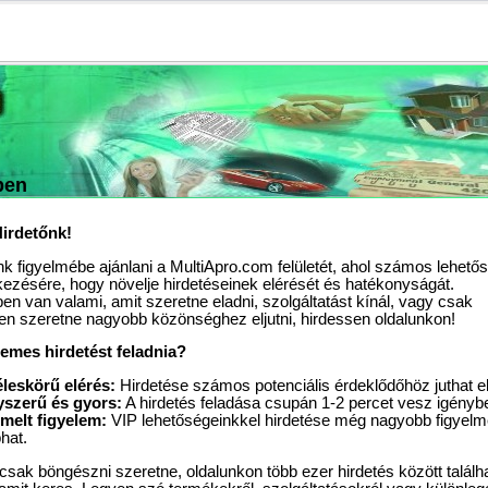
ben
Hirdetőnk!
k figyelmébe ajánlani a MultiApro.com felületét, ahol számos lehető
lkezésére, hogy növelje hirdetéseinek elérését és hatékonyságát.
n van valami, amit szeretne eladni, szolgáltatást kínál, vagy csak
n szeretne nagyobb közönséghez eljutni, hirdessen oldalunkon!
demes hirdetést feladnia?
leskörű elérés:
Hirdetése számos potenciális érdeklődőhöz juthat el
szerű és gyors:
A hirdetés feladása csupán 1-2 percet vesz igényb
melt figyelem:
VIP lehetőségeinkkel hirdetése még nagyobb figyelm
hat.
csak böngészni szeretne, oldalunkon több ezer hirdetés között találha